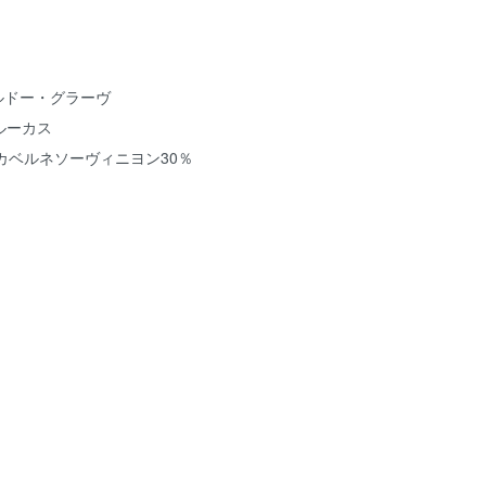
ボルドー・グラーヴ
ルーカス
カベルネソーヴィニヨン30％