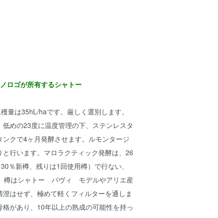
エノロゴが所有するシャトー
穫量は35hL/haです。厳しく選別します。
、低めの23度に温度管理の下、ステンレスタ
タンクで4ヶ月発酵させます。ルモンタージ
りと行います。マロラクティック発酵は、26
（30％新樽、残りは1回使用樽）で行ない、
す。樽はシャトー パヴィ モデルやアリエ産
清澄はせず、極めて軽くフィルターを通しま
骨格があり、10年以上の熟成の可能性を持っ