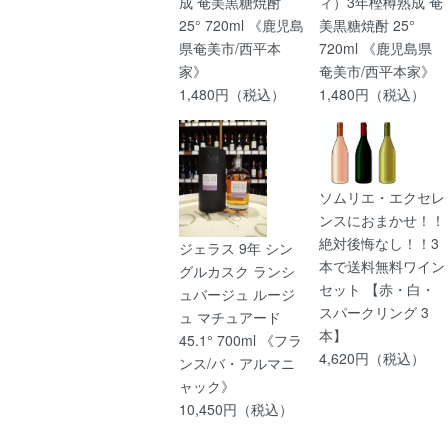
成 奄美黒糖焼酎
ィ）3年樫樽熟成 奄
25° 720ml 《鹿児島
美黒糖焼酎 25°
県奄美市/西平本
720ml 《鹿児島県
家》
奄美市/西平本家》
1,480円（税込）
1,480円（税込）
ソムリエ・エクセレ
ンスにおまかせ！！
絶対後悔なし！！3
ジェラス 9年 シン
本で送料無料ワイン
グルカスク ランシ
セット 【赤・白・
ュバージュ ルージ
スパークリング 3
ュ マチュアード
本】
45.1° 700ml 《フラ
4,620円（税込）
ンス/バ・アルマニ
ャック》
10,450円（税込）