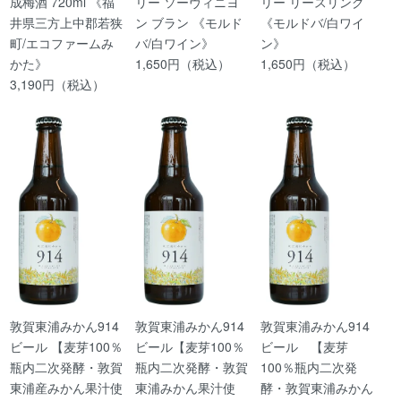
成梅酒 720ml 《福
リー ソーヴィニヨ
リー リースリング
井県三方上中郡若狭
ン ブラン 《モルド
《モルドバ/白ワイ
町/エコファームみ
バ/白ワイン》
ン》
かた》
1,650円（税込）
1,650円（税込）
3,190円（税込）
敦賀東浦みかん914
敦賀東浦みかん914
敦賀東浦みかん914
ビール 【麦芽100％
ビール【麦芽100％
ビール 【麦芽
瓶内二次発酵・敦賀
瓶内二次発酵・敦賀
100％瓶内二次発
東浦産みかん果汁使
東浦みかん果汁使
酵・敦賀東浦みかん