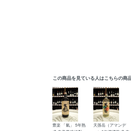
この商品を見ている人はこちらの商
豊楽 「氣」 5年熟
天孫岳（アマンデ