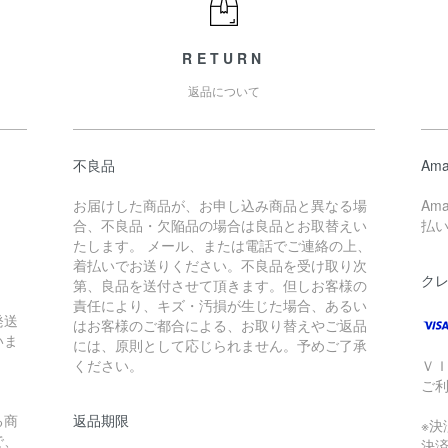
RETURN
返品について
不良品
Ama
お届けした商品が、お申し込み商品と異なる場
Am
合、不良品・欠陥品の場合は良品とお取替えい
払
たします。 メール、または電話でご連絡の上、
着払いでお送りください。不良品を受け取り次
ク
第、良品を送付させて頂きます。但しお客様の
責任により、キズ・汚損が生じた場合、あるい
発送
はお客様のご都合による、お取り替えやご返品
いま
には、原則として応じられません。予めご了承
ください。
Ｖ
ご
る商
返品期限
※
で、
決