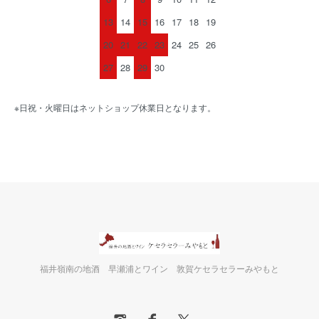
13
14
15
16
17
18
19
20
21
22
23
24
25
26
27
28
29
30
※日祝・火曜日はネットショップ休業日となります。
福井嶺南の地酒 早瀬浦とワイン 敦賀ケセラセラーみやもと