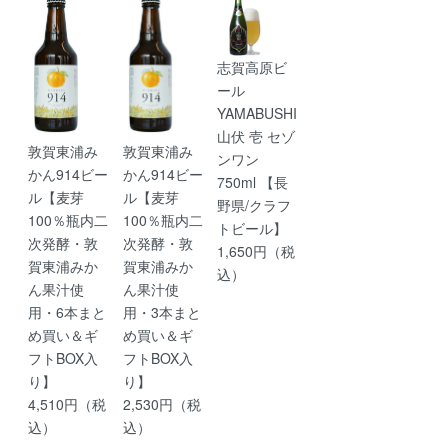
志賀高原ビ
ール
YAMABUSHI
山伏 壱 セゾ
敦賀東浦み
敦賀東浦み
ンワン
かん914ビー
かん914ビー
750ml 【長
ル【麦芽
ル【麦芽
野県/クラフ
100％瓶内二
100％瓶内二
トビール】
次発酵・敦
次発酵・敦
1,650円（税
賀東浦みか
賀東浦みか
込）
ん果汁使
ん果汁使
用・6本まと
用・3本まと
め買い＆ギ
め買い＆ギ
フトBOX入
フトBOX入
り】
り】
4,510円（税
2,530円（税
込）
込）