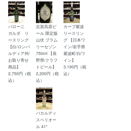
パローニ
志賀高原ビ
カーブ紫波
ガルダ リ
ール 限定版
リースリン
ースリング
山伏 ブラム
グ 【日本ワ
【白/ロンバ
リーセゾン
イン/岩手県
ルディア州/
750ml 【長
紫波町/白ワ
お取り寄せ
野県/クラフ
イン】
商品】
トビール】
3,190円（税
2,750円（税
2,200円（税
込）
込）
込）
バカルディ
スペリオー
ル 41°