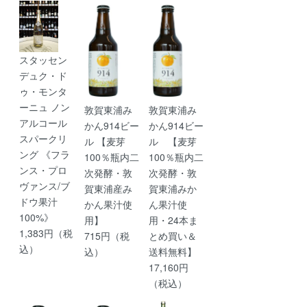
スタッセン
デュク・ド
ゥ・モンタ
ーニュ ノン
敦賀東浦み
敦賀東浦み
アルコール
かん914ビー
かん914ビー
スパークリ
ル 【麦芽
ル 【麦芽
ング 《フラ
100％瓶内二
100％瓶内二
ンス・プロ
次発酵・敦
次発酵・敦
ヴァンス/ブ
賀東浦産み
賀東浦みか
ドウ果汁
かん果汁使
ん果汁使
100%》
用】
用・24本ま
1,383円（税
715円（税
とめ買い＆
込）
込）
送料無料】
17,160円
（税込）