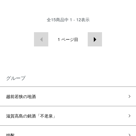
全
15
商品中
1 - 12
表示
1
ページ目
グループ
越前若狭の地酒
滋賀高島の銘酒「不老泉」
焼酎