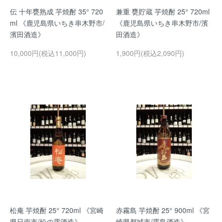
伝 十年甕熟成 芋焼酎 35° 720
兼重 甕貯蔵 芋焼酎 25° 720ml
ml 《鹿児島県いちき串木野市/
《鹿児島県いちき串木野市/濱
濱田酒造》
田酒造》
10,000円(税込11,000円)
1,900円(税込2,090円)
松庵 芋焼酎 25° 720ml 《宮崎
赤霧島 芋焼酎 25° 900ml 《宮
県日南市/松の露酒造》
崎県都城市/霧島酒造》