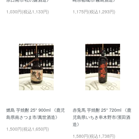
1,030円(税込1,133円)
1,175円(税込1,293円)
燃島 芋焼酎 25° 900ml 《鹿児
赤兎馬 芋焼酎 25° 720ml 《鹿
島県南さつま市/萬世酒造》
児島県いちき串木野市/濱田酒
造》
1,500円(税込1,650円)
1,580円(税込1,738円)