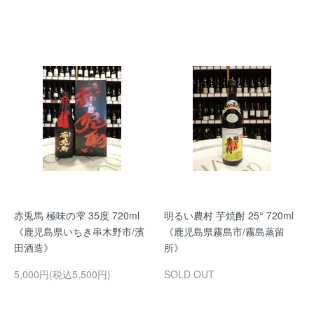
赤兎馬 極味の雫 35度 720ml
明るい農村 芋焼酎 25° 720ml
《鹿児島県いちき串木野市/濱
《鹿児島県霧島市/霧島蒸留
田酒造》
所》
5,000円(税込5,500円)
SOLD OUT