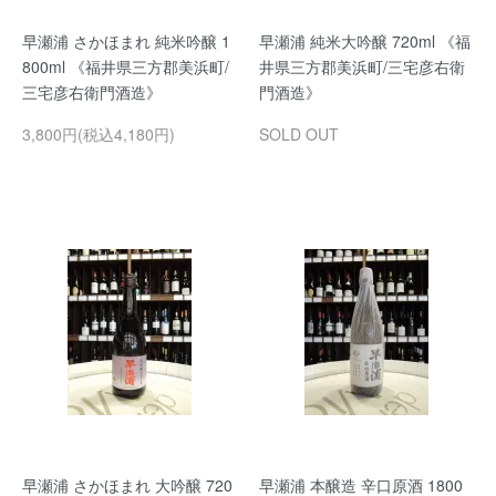
早瀬浦 さかほまれ 純米吟醸 1
早瀬浦 純米大吟醸 720ml 《福
800ml 《福井県三方郡美浜町/
井県三方郡美浜町/三宅彦右衛
三宅彦右衛門酒造》
門酒造》
3,800円(税込4,180円)
SOLD OUT
早瀬浦 さかほまれ 大吟醸 720
早瀬浦 本醸造 辛口原酒 1800