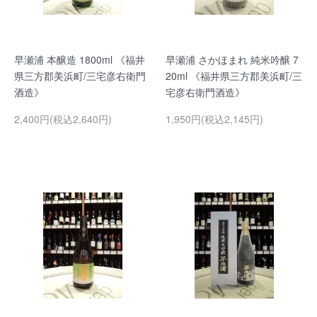
早瀬浦 本醸造 1800ml 《福井
早瀬浦 さかほまれ 純米吟醸 7
県三方郡美浜町/三宅彦右衛門
20ml 《福井県三方郡美浜町/三
酒造》
宅彦右衛門酒造》
2,400円(税込2,640円)
1,950円(税込2,145円)