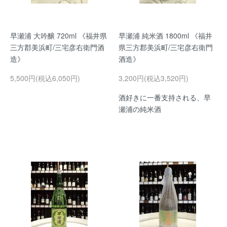
早瀬浦 大吟醸 720ml 《福井県
早瀬浦 純米酒 1800ml 《福井
三方郡美浜町/三宅彦右衛門酒
県三方郡美浜町/三宅彦右衛門
造》
酒造》
5,500円(税込6,050円)
3,200円(税込3,520円)
酒好きに一番支持される、早
瀬浦の純米酒