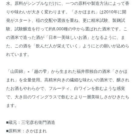
水。原料がシンプルなだけに、一つの原料や製造方法によって香
りや味わいが大きく変わります。「さかほまれ」は2010年に開
発がスタート、稲の交配や選抜を重ね、更に精米試験、製麹試
験、試験醸造を行って約8,000種の中から選ばれた酒米です。こ
の酒米で造った酒が「日本一美味しいお酒」となるように、ま
た、この酒を「飲んだ人が栄えていく」ようにとの願いが込めら
れています。
「山田錦」×「越の雫」から生まれた福井県独自の酒米「さかほ
まれ」を全量使用。高精米向きの繊細な味わいの酒米で、醸され
たお酒もやわらかで、フルーティ、白ワインを飲むような感覚
で、大き目のワイングラスで飲むとより一層美味しさがひきたち
ます。
■蔵元：三宅彦右衛門酒造
■原料米：さかほまれ