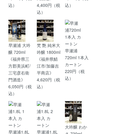
込）
4,400円（税
込）
込）
早瀬浦 大吟
梵 艶 純米大
早瀬浦
醸 720ml
吟醸 1800ml
720ml 1本入
《福井県三
《福井県鯖
カートン
方郡美浜町/
江市/加藤吉
220円（税
三宅彦右衛
平商店》
込）
門酒造》
4,620円（税
6,050円（税
込）
込）
大吟醸 わか
早瀬浦1.8L
早瀬浦1.8L
さ 720ml