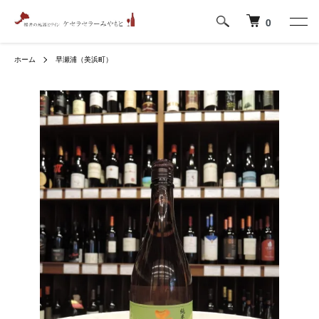
0
ホーム
早瀬浦（美浜町）