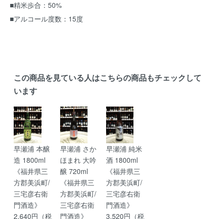
■精米歩合：50%
■アルコール度数：15度
この商品を見ている人はこちらの商品もチェックして
います
早瀬浦 本醸
早瀬浦 さか
早瀬浦 純米
造 1800ml
ほまれ 大吟
酒 1800ml
《福井県三
醸 720ml
《福井県三
方郡美浜町/
《福井県三
方郡美浜町/
三宅彦右衛
方郡美浜町/
三宅彦右衛
門酒造》
三宅彦右衛
門酒造》
2,640円（税
門酒造》
3,520円（税