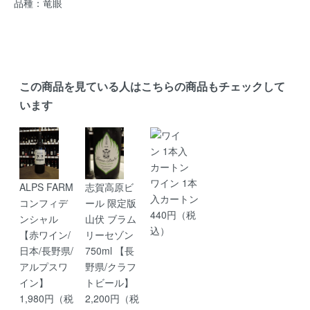
品種：竜眼
この商品を見ている人はこちらの商品もチェックして
います
ワイン 1本
ALPS FARM
志賀高原ビ
入カートン
コンフィデ
ール 限定版
440円（税
ンシャル
山伏 ブラム
込）
【赤ワイン/
リーセゾン
日本/長野県/
750ml 【長
アルプスワ
野県/クラフ
イン】
トビール】
1,980円（税
2,200円（税