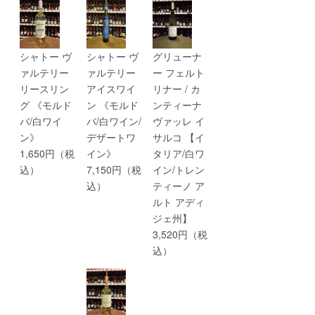
シャトー ヴ
シャトー ヴ
グリューナ
ァルテリー
ァルテリー
ー フェルト
リースリン
アイスワイ
リナー / カ
グ 《モルド
ン 《モルド
ンティーナ
バ/白ワイ
バ/白ワイン/
ヴァッレ イ
ン》
デザートワ
サルコ 【イ
1,650円（税
イン》
タリア/白ワ
込）
7,150円（税
イン/トレン
込）
ティーノ ア
ルト アディ
ジェ州】
3,520円（税
込）