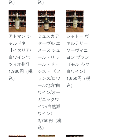
込）
込）
アトマン シ
ミュスカデ
シャトー ヴ
ャルドネ
セーヴル エ
ァルテリー
【イタリア/
メーヌ シュ
ソーヴィニ
白ワイン/ラ
ール・リ テ
ヨン ブラン
ツィオ州/】
ール・ド・
《モルドバ/
1,980円（税
シスト 《フ
白ワイン》
込）
ランス/ロワ
1,650円（税
ール地方/白
込）
ワイン/オー
ガニックワ
イン/自然派
ワイン》
2,750円（税
込）