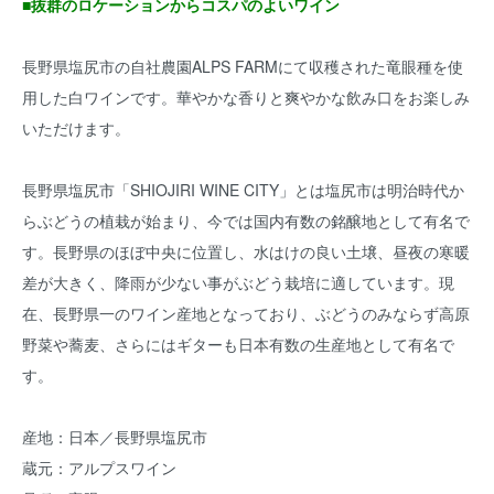
■抜群のロケーションからコスパのよいワイン
長野県塩尻市の自社農園ALPS FARMにて収穫された竜眼種を使
用した白ワインです。華やかな香りと爽やかな飲み口をお楽しみ
いただけます。
長野県塩尻市「SHIOJIRI WINE CITY」とは塩尻市は明治時代か
らぶどうの植栽が始まり、今では国内有数の銘醸地として有名で
す。長野県のほぼ中央に位置し、水はけの良い土壌、昼夜の寒暖
差が大きく、降雨が少ない事がぶどう栽培に適しています。現
在、長野県一のワイン産地となっており、ぶどうのみならず高原
野菜や蕎麦、さらにはギターも日本有数の生産地として有名で
す。
産地：日本／長野県塩尻市
蔵元：アルプスワイン