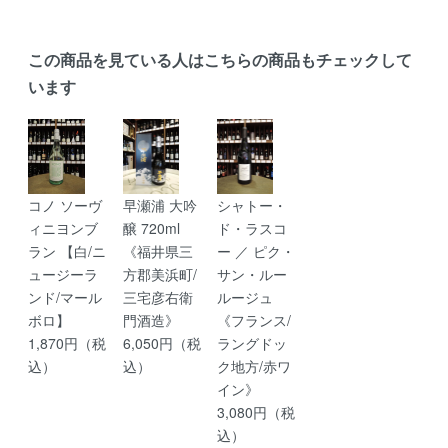
この商品を見ている人はこちらの商品もチェックして
います
コノ ソーヴ
早瀬浦 大吟
シャトー・
ィニヨンブ
醸 720ml
ド・ラスコ
ラン 【白/ニ
《福井県三
ー ／ ピク・
ュージーラ
方郡美浜町/
サン・ルー
ンド/マール
三宅彦右衛
ルージュ
ボロ】
門酒造》
《フランス/
1,870円（税
6,050円（税
ラングドッ
込）
込）
ク地方/赤ワ
イン》
3,080円（税
込）