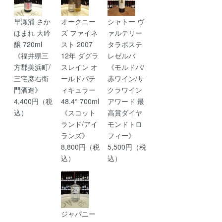
早瀬浦 さか
オークニー
シャトー ヴ
ほまれ 大吟
ズ ファイネ
ァルテリー
醸 720ml
スト 2007
タラボステ
《福井県三
12年 ダグラ
レゼルバ
方郡美浜町/
スレイン オ
《モルドバ/
三宅彦右衛
ールドパテ
赤ワイン/サ
門酒造》
ィキュラー
クラワイン
4,400円（税
48.4° 700ml
アワード 最
込）
《スコット
高賞ダイヤ
ランド/アイ
モンドトロ
ランズ》
フィー》
8,800円（税
5,500円（税
込）
込）
ジャパニー