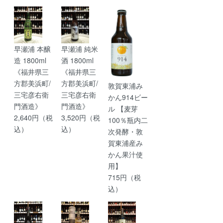
早瀬浦 本醸
早瀬浦 純米
造 1800ml
酒 1800ml
《福井県三
《福井県三
方郡美浜町/
方郡美浜町/
敦賀東浦み
三宅彦右衛
三宅彦右衛
かん914ビー
門酒造》
門酒造》
ル 【麦芽
2,640円（税
3,520円（税
100％瓶内二
込）
込）
次発酵・敦
賀東浦産み
かん果汁使
用】
715円（税
込）