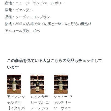
産地：ニュージーランド/マールボロー
蔵元：ヴァンダル
品種：ソーヴィニヨンブラン
熟成：300Lの古樽で全ての澱と一緒に6ヶ月間の樽熟成
アルコール度数：12％
この商品を見ている人はこちらの商品もチェックして
います
アトマン シ
ミュスカデ
シャトー ヴ
ャルドネ
セーヴル エ
ァルテリー
【イタリア/
メーヌ シュ
ソーヴィニ