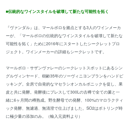
■伝統的なワインスタイルを破壊して新たな可能性を拓く
『ヴァンダル』は、マールボロを拠点とする3人のワインメーカ
ーが、「マールボロの伝統的なワインスタイルを破壊して新たな
可能性を拓く」ために2016年にスタートしたシークレットプロ
ジェクト。ワインメーカーの詳細もシークレットです。
マールボロ・サザンヴァレーのシークレットスポットにあるシン
グルヴィンヤード、樹齢35年のソーヴィニヨンブランをハンドピ
ッキング。全房で自発的なマセラシオンカルボニックを促し、果
皮と共に発酵。発酵後にプレスして300Lの古樽で全ての澱と一
緒に6ヶ月間の樽熟成。野生酵母での発酵、100%のマロラクティ
ック発酵、無濾過、無清澄で仕上げました。SO2はボトリング時
に極少量の添加のみ。（輸入元資料より）