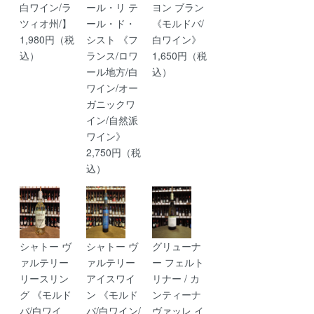
白ワイン/ラ
ール・リ テ
ヨン ブラン
ツィオ州/】
ール・ド・
《モルドバ/
1,980円（税
シスト 《フ
白ワイン》
込）
ランス/ロワ
1,650円（税
ール地方/白
込）
ワイン/オー
ガニックワ
イン/自然派
ワイン》
2,750円（税
込）
シャトー ヴ
シャトー ヴ
グリューナ
ァルテリー
ァルテリー
ー フェルト
リースリン
アイスワイ
リナー / カ
グ 《モルド
ン 《モルド
ンティーナ
バ/白ワイ
バ/白ワイン/
ヴァッレ イ