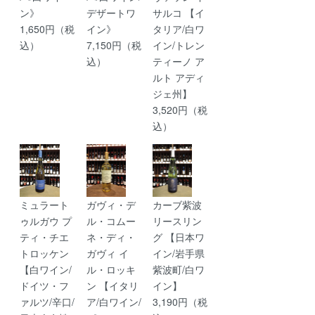
ン》
デザートワ
サルコ 【イ
1,650円（税
イン》
タリア/白ワ
込）
7,150円（税
イン/トレン
込）
ティーノ ア
ルト アディ
ジェ州】
3,520円（税
込）
ミュラート
ガヴィ・デ
カーブ紫波
ゥルガウ プ
ル・コムー
リースリン
ティ・チエ
ネ・ディ・
グ 【日本ワ
トロッケン
ガヴィ イ
イン/岩手県
【白ワイン/
ル・ロッキ
紫波町/白ワ
ドイツ・フ
ン 【イタリ
イン】
ァルツ/辛口/
ア/白ワイン/
3,190円（税