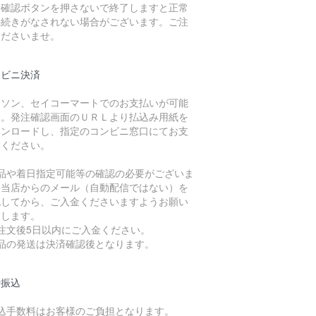
済確認ボタンを押さないで終了しますと正常
手続きがなされない場合がございます。ご注
くださいませ。
ンビニ決済
ーソン、セイコーマートでのお支払いが可能
す。発注確認画面のＵＲＬより払込み用紙を
ウンロードし、指定のコンビニ窓口にてお支
いください。
欠品や着日指定可能等の確認の必要がございま
。当店からのメール（自動配信ではない）を
認してから、ご入金くださいますようお願い
たします。
注文後5日以内にご入金ください。
商品の発送は決済確認後となります。
行振込
振込手数料はお客様のご負担となります。