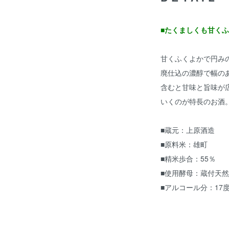
■たくましくも甘く
甘くふくよかで円み
廃仕込の濃醇で幅の
含むと甘味と旨味が
いくのが特長のお酒
■蔵元：上原酒造
■原料米：雄町
■精米歩合：55％
■使用酵母：蔵付天
■アルコール分：17