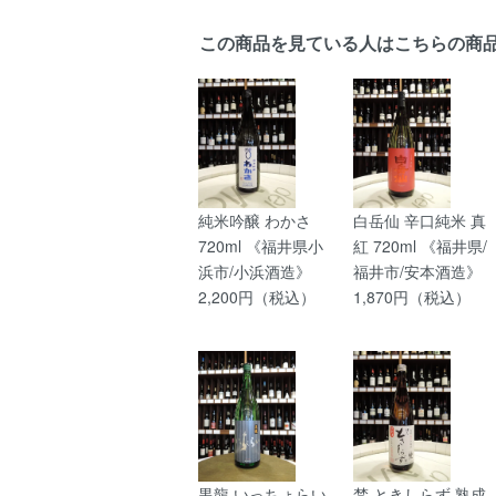
この商品を見ている人はこちらの商
純米吟醸 わかさ
白岳仙 辛口純米 真
720ml 《福井県小
紅 720ml 《福井県/
浜市/小浜酒造》
福井市/安本酒造》
2,200円（税込）
1,870円（税込）
黒龍 いっちょらい
梵 ときしらず 熟成