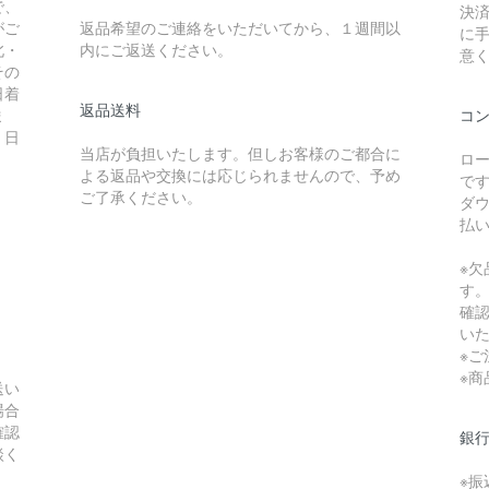
で、
決
がご
返品希望のご連絡をいただいてから、１週間以
に
北・
内にご返送ください。
意
その
日着
返品送料
ま
コ
、日
当店が負担いたします。但しお客様のご都合に
ロ
よる返品や交換には応じられませんので、予め
で
ご了承ください。
ダ
払
※
す
確
い
※ご
※
送い
場合
確認
銀
談く
※