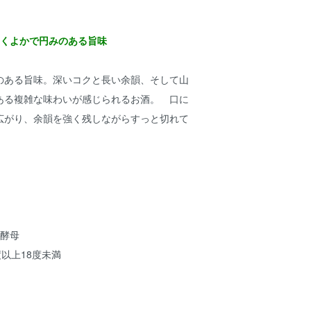
ふくよかで円みのある旨味
のある旨味。深いコクと長い余韻、そして山
ある複雑な味わいが感じられるお酒。 口に
広がり、余韻を強く残しながらすっと切れて
。
然酵母
度以上18度未満