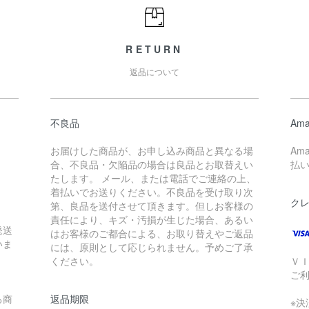
RETURN
返品について
不良品
Ama
お届けした商品が、お申し込み商品と異なる場
Am
合、不良品・欠陥品の場合は良品とお取替えい
払
たします。 メール、または電話でご連絡の上、
着払いでお送りください。不良品を受け取り次
ク
第、良品を送付させて頂きます。但しお客様の
責任により、キズ・汚損が生じた場合、あるい
発送
はお客様のご都合による、お取り替えやご返品
いま
には、原則として応じられません。予めご了承
ください。
Ｖ
ご
る商
返品期限
※