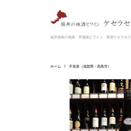
福井嶺南の地酒 早瀬浦とワイン 敦賀ケセラセラ
ホーム
不老泉（滋賀県・高島市）