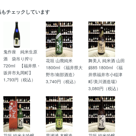
品もチェックしています
鬼作座 純米生原
酒 袋吊り搾り
花垣 山廃純米
舞美人 純米酒 山田
720ml 【福井県・
1800ml 《福井県大
錦85 1800ml 《福
坂井市丸岡町】
野市/南部酒造》
井県福井市小稲津
1,793円（税込）
3,740円（税込）
町/美川酒造場》
3,080円（税込）
花垣 純米大吟醸
早瀬浦 本醸造
花垣 純米吟醸