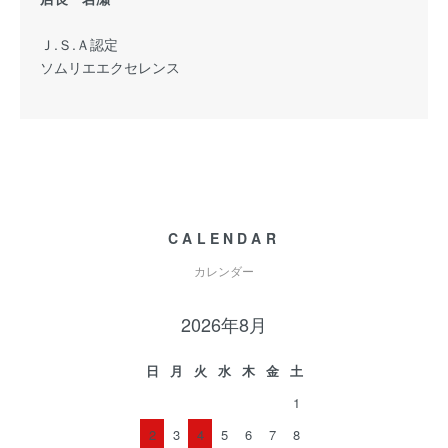
Ｊ.Ｓ.Ａ認定
ソムリエエクセレンス
CALENDAR
カレンダー
2026年8月
日
月
火
水
木
金
土
1
2
3
4
5
6
7
8