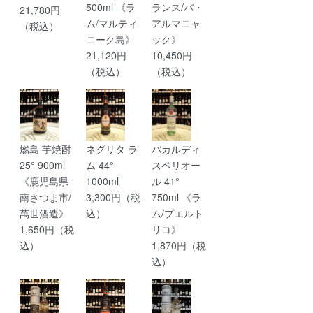
500ml 《ラ
ランス/バ・
21,780円
ム/マルティ
アルマニャ
（税込）
ニーク島》
ック》
21,120円
10,450円
（税込）
（税込）
燃島 芋焼酎
ネグリタ ラ
バカルディ
25° 900ml
ム 44°
スペリオー
《鹿児島県
1000ml
ル 41°
南さつま市/
3,300円（税
750ml 《ラ
萬世酒造》
込）
ム/プエルト
1,650円（税
リコ》
込）
1,870円（税
込）