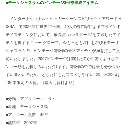
■モーリシャスラムのビンテージ3部作最終アイテム
「インターナショナル・シュガーケーンスピリッツ・アワード＝
ISSA」で2020年に世界17ヵ国、40人の専門家によるブラインド
テイスティングにおいて、最高賞“カンヌドール”を受賞したアイ
テムを擁するニュー グローブ。今もっとも注目を浴びるモーリ
シャスラムの、ビンテージ3部作の最終アイテムが満を持して入
荷いたしました。2007ビンテージは開けたてから驚くようなマ
ンゴー感をお愉しみいただけます。3部作の中では最も分かりや
すい味わいのため、どなたにもおススメしやすい1本。日本へは
180本限定の入荷。（輸入元資料より）
■分類：アグリコール・ラム
■産地：モーリシャス島
■アルコール度数：45％
■蒸留年：2007年