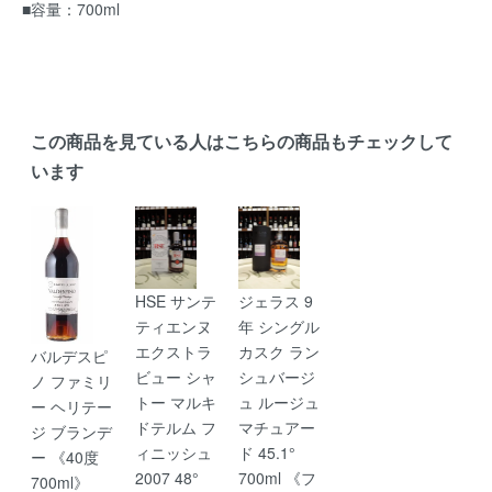
■容量：700ml
この商品を見ている人はこちらの商品もチェックして
います
HSE サンテ
ジェラス 9
ティエンヌ
年 シングル
エクストラ
カスク ラン
バルデスピ
ビュー シャ
シュバージ
ノ ファミリ
トー マルキ
ュ ルージュ
ー ヘリテー
ドテルム フ
マチュアー
ジ ブランデ
ィニッシュ
ド 45.1°
ー 《40度
2007 48°
700ml 《フ
700ml》