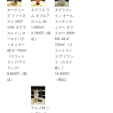
オークニー
ネグリタ ラ
ダグラスレ
ズ ファイネ
ム ダブルア
イン オール
スト 2007
ローム 54゜
ドパティキ
12年 ダグラ
1,000ml
ュラー タリ
スレイン オ
3,795円（税
スカー 2009
ールドパテ
込）
8年 48.4°
ィキュラー
700ml 《ス
48.4° 700ml
コットラン
《スコット
ド/アイラン
ランド/アイ
ド（スカイ
ランズ》
島）》
8,800円（税
16,500円
込）
（税込）
ラム J.M シ