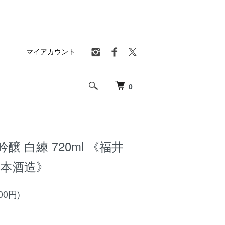
マイアカウント
0
醸 白練 720ml 《福井
安本酒造》
00円)