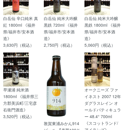
白岳仙 辛口純米 真
白岳仙 純米大吟醸
白岳仙 純米大吟醸
紅 1800ml 《福井
黒鉄 720ml 《福井
黒鉄 1800ml 《福井
県/福井市/安本酒
県/福井市/安本酒
県/福井市/安本酒
造》
造》
造》
3,630円（税込）
2,750円（税込）
5,060円（税込）
早瀬浦 純米酒
オークニーズ ファ
1800ml 《福井県三
イネスト 2007 12年
方郡美浜町/三宅彦
ダグラスレイン オ
右衛門酒造》
ールドパティキュラ
3,520円（税込）
ー 48.4° 700ml
《スコットランド/
敦賀東浦みかん914
アイランズ》
ビール 【麦芽100％