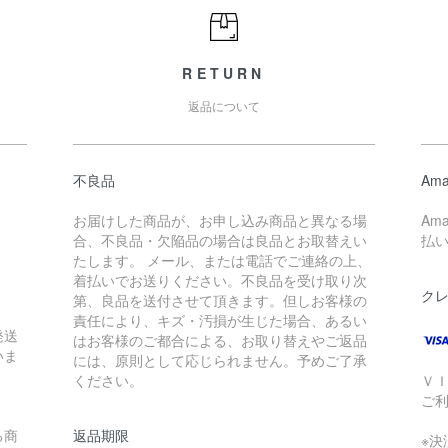
RETURN
返品について
不良品
Ama
お届けした商品が、お申し込み商品と異なる場
Am
合、不良品・欠陥品の場合は良品とお取替えい
払
たします。 メール、または電話でご連絡の上、
着払いでお送りください。不良品を受け取り次
ク
第、良品を送付させて頂きます。但しお客様の
責任により、キズ・汚損が生じた場合、あるい
発送
はお客様のご都合による、お取り替えやご返品
いま
には、原則として応じられません。予めご了承
ください。
Ｖ
ご
る商
返品期限
※