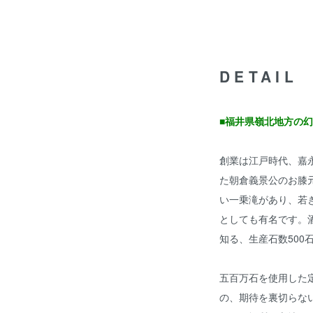
DETAIL
■福井県嶺北地方の
創業は江戸時代、嘉永
た朝倉義景公のお膝
い一乗滝があり、若
としても有名です。
知る、生産石数500
五百万石を使用した
の、期待を裏切らな