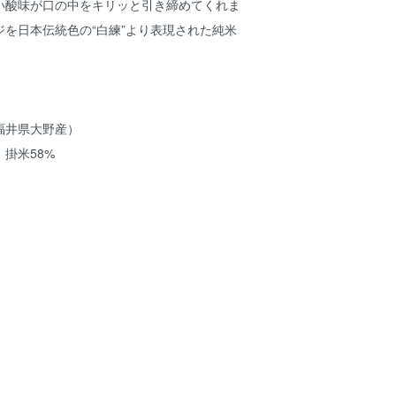
い酸味が口の中をキリッと引き締めてくれま
を日本伝統色の“白練”より表現された純米
福井県大野産）
、掛米58%