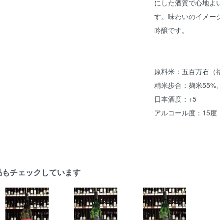
にした酒質で心地よ
す。味わいのイメージ
吟醸です。
原料米：五百万石（
精米歩合：麹米55%
日本酒度：+5
アルコール度：15度
品もチェックしています