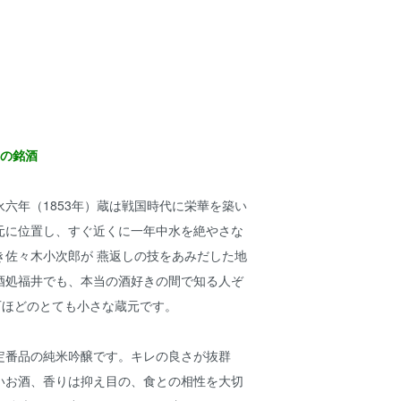
幻の銘酒
六年（1853年）蔵は戦国時代に栄華を築い
元に位置し、すぐ近くに一年中水を絶やさな
き佐々木小次郎が 燕返しの技をあみだした地
酒処福井でも、本当の酒好きの間で知る人ぞ
石ほどのとても小さな蔵元です。
定番品の純米吟醸です。キレの良さが抜群
いお酒、香りは抑え目の、食との相性を大切