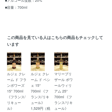
■アルコール度数：20%
■容量：700ml
この商品を見ている人はこちらの商品もチェックして
います
ルジェ クレ
ルジェ クレ
マリーブリ
ーム ド フラ
ーム ド ペシ
ザール ポワ
ンボワーズ
ェ 15°
ールウィリ
15° 700ml
700ml 《フ
アム 25°
《フランス/
ランス/リキ
700ml 《フ
リキュー
ュール》
ランス/リキ
ル》
1,529円（税
ュール》