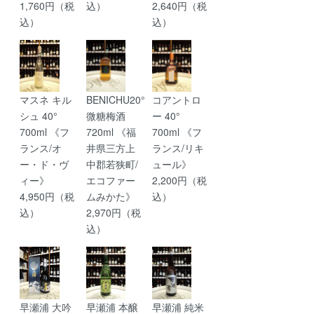
1,760円（税
込）
2,640円（税
込）
込）
マスネ キル
BENICHU20°
コアントロ
シュ 40°
微糖梅酒
ー 40°
700ml 《フ
720ml 《福
700ml 《フ
ランス/オ
井県三方上
ランス/リキ
ー・ド・ヴ
中郡若狭町/
ュール》
ィー》
エコファー
2,200円（税
4,950円（税
ムみかた》
込）
込）
2,970円（税
込）
早瀬浦 大吟
早瀬浦 本醸
早瀬浦 純米