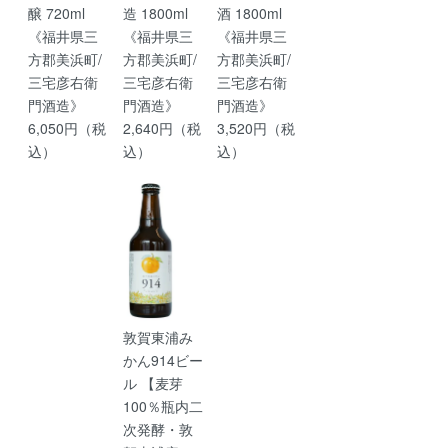
醸 720ml
造 1800ml
酒 1800ml
《福井県三
《福井県三
《福井県三
方郡美浜町/
方郡美浜町/
方郡美浜町/
三宅彦右衛
三宅彦右衛
三宅彦右衛
門酒造》
門酒造》
門酒造》
6,050円（税
2,640円（税
3,520円（税
込）
込）
込）
敦賀東浦み
かん914ビー
ル 【麦芽
100％瓶内二
次発酵・敦