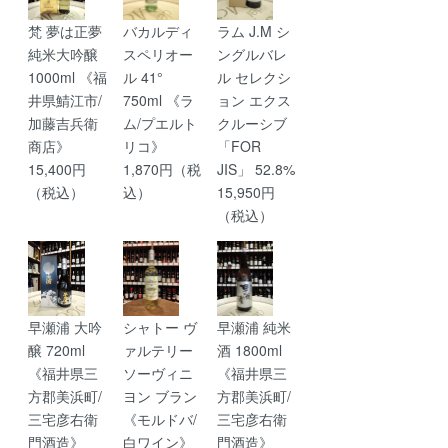
梵 夢は正夢
バカルディ
ラム J.M シ
純米大吟醸
スペリオー
ングルバレ
1000ml 《福
ル 41°
ル セレクシ
井県鯖江市/
750ml 《ラ
ョン エクス
加藤吉兵衛
ム/プエルト
クルーシブ
商店》
リコ》
「FOR
15,400円
1,870円（税
JIS」 52.8%
（税込）
込）
15,950円
（税込）
早瀬浦 大吟
シャトー ヴ
早瀬浦 純米
醸 720ml
ァルテリー
酒 1800ml
《福井県三
ソーヴィニ
《福井県三
方郡美浜町/
ヨン ブラン
方郡美浜町/
三宅彦右衛
《モルドバ/
三宅彦右衛
門酒造》
白ワイン》
門酒造》