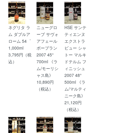
ネグリタ ラ
ニューグロ
HSE サンテ
ム ダブルア
ーブ サヴォ
ティエンヌ
ローム 54゜
アフェール
エクストラ
1,000ml
ボープラン
ビュー シャ
3,795円（税
2007 45°
トー マルキ
込）
700ml 《ラ
ドテルム フ
ム/モーリシ
ィニッシュ
ャス島》
2007 48°
10,890円
500ml 《ラ
（税込）
ム/マルティ
ニーク島》
21,120円
（税込）