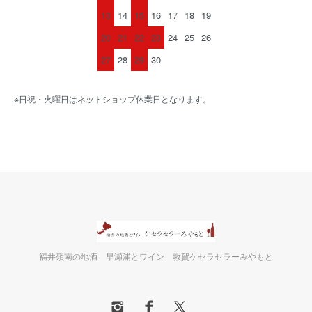
13
14
15
16
17
18
19
20
21
22
23
24
25
26
27
28
29
30
※日祝・火曜日はネットショップ休業日となります。
福井嶺南の地酒 早瀬浦とワイン 敦賀ケセラセラーみやもと