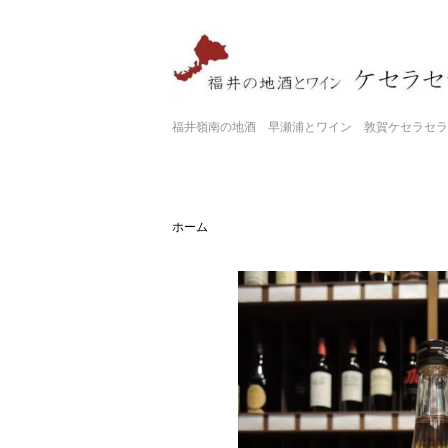
福井嶺南の地酒 早瀬浦とワイン 敦賀ケセラセラ
ホーム