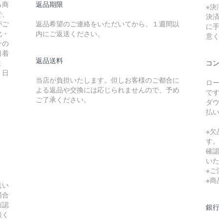
る商
返品期限
※
で、
決
がご
返品希望のご連絡をいただいてから、１週間以
に
北・
内にご返送ください。
意
その
日着
返品送料
ま
コ
、日
当店が負担いたします。但しお客様のご都合に
ロ
よる返品や交換には応じられませんので、予め
で
ご了承ください。
ダ
払
※
す
確
い
※ご
※
送い
場合
確認
銀
談く