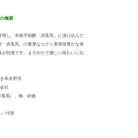
」の梅酒
使用し、本格芋焼酎「赤兎馬」に漬け込んだ
酎「赤兎馬」の重厚なコクと果実味豊かな南
味が特徴です。まろやかで優しい味わいに仕
ちき串木野市
式会社
赤兎馬）、梅、砂糖
～15度