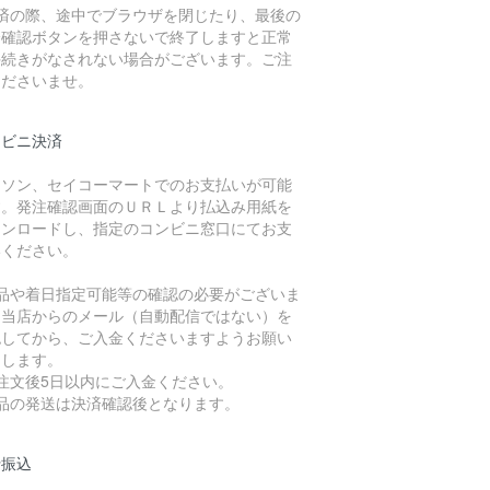
決済の際、途中でブラウザを閉じたり、最後の
済確認ボタンを押さないで終了しますと正常
手続きがなされない場合がございます。ご注
くださいませ。
ンビニ決済
ーソン、セイコーマートでのお支払いが可能
す。発注確認画面のＵＲＬより払込み用紙を
ウンロードし、指定のコンビニ窓口にてお支
いください。
欠品や着日指定可能等の確認の必要がございま
。当店からのメール（自動配信ではない）を
認してから、ご入金くださいますようお願い
たします。
注文後5日以内にご入金ください。
商品の発送は決済確認後となります。
行振込