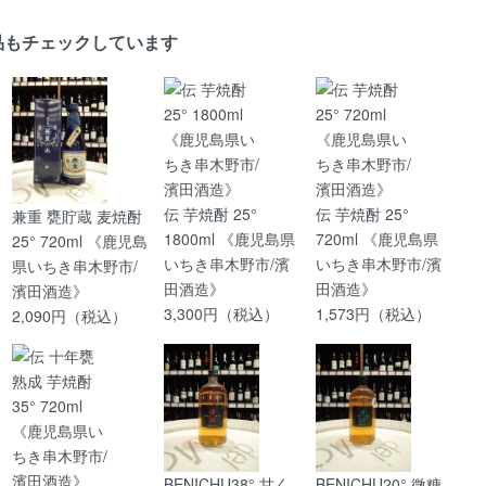
品もチェックしています
伝 芋焼酎 25°
伝 芋焼酎 25°
兼重 甕貯蔵 麦焼酎
1800ml 《鹿児島県
720ml 《鹿児島県
25° 720ml 《鹿児島
いちき串木野市/濱
いちき串木野市/濱
県いちき串木野市/
田酒造》
田酒造》
濱田酒造》
3,300円（税込）
1,573円（税込）
2,090円（税込）
BENICHU38° 甘く
BENICHU20° 微糖