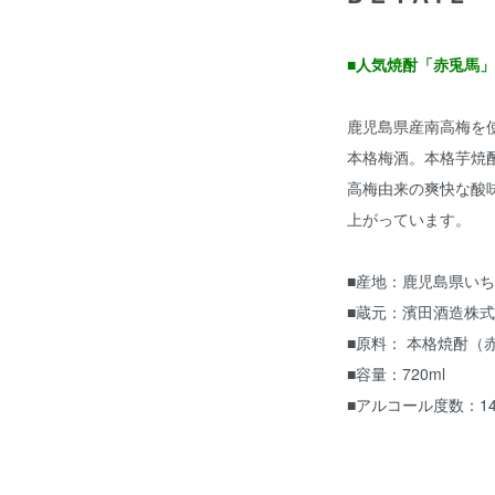
■人気焼酎「赤兎馬
鹿児島県産南高梅を
本格梅酒。本格芋焼
高梅由来の爽快な酸
上がっています。
■産地：鹿児島県い
■蔵元：濱田酒造株
■原料： 本格焼酎（
■容量：720ml
■アルコール度数：14