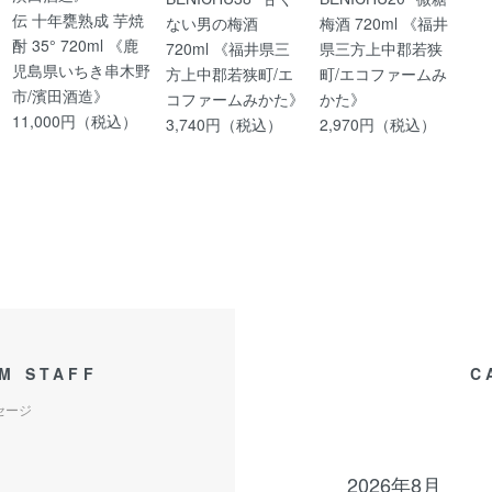
伝 十年甕熟成 芋焼
ない男の梅酒
梅酒 720ml 《福井
酎 35° 720ml 《鹿
720ml 《福井県三
県三方上中郡若狭
児島県いちき串木野
方上中郡若狭町/エ
町/エコファームみ
市/濱田酒造》
コファームみかた》
かた》
11,000円（税込）
3,740円（税込）
2,970円（税込）
M STAFF
C
セージ
2026年8月