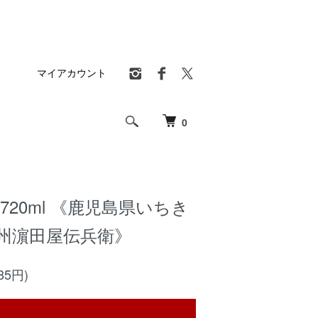
マイアカウント
0
720ml 《鹿児島県いちき
薩州濵田屋伝兵衛》
85円)