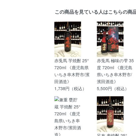
この商品を見ている人はこちらの商
赤兎馬 芋焼酎 25°
赤兎馬 極味の雫 35
720ml 《鹿児島県
度 720ml 《鹿児島
いちき串木野市/濱
県いちき串木野市/
田酒造》
濱田酒造》
1,738円（税込）
5,500円（税込）
呂布 麦焼酎 25°