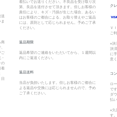
着払いでお送りください。不良品を受け取り次
ク
第、良品を送付させて頂きます。但しお客様の
責任により、キズ・汚損が生じた場合、あるい
発送
はお客様のご都合による、お取り替えやご返品
いま
には、原則として応じられません。予めご了承
ください。
Ｖ
ご
る商
返品期限
※
で、
決
がご
返品希望のご連絡をいただいてから、１週間以
に
北・
内にご返送ください。
意
その
日着
返品送料
ま
コ
、日
当店が負担いたします。但しお客様のご都合に
ロ
よる返品や交換には応じられませんので、予め
で
ご了承ください。
ダ
払
※
す