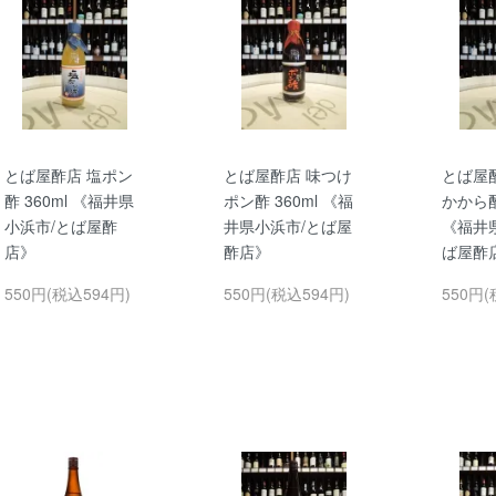
とば屋酢店 塩ポン
とば屋酢店 味つけ
とば屋
酢 360ml 《福井県
ポン酢 360ml 《福
かから酢
小浜市/とば屋酢
井県小浜市/とば屋
《福井
店》
酢店》
ば屋酢
550円(税込594円)
550円(税込594円)
550円(