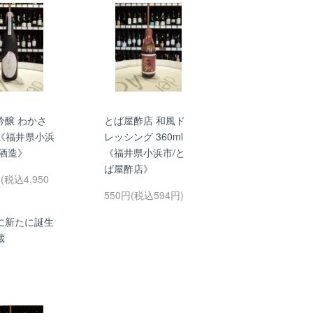
吟醸 わかさ
とば屋酢店 和風ド
l 《福井県小浜
レッシング 360ml
浜酒造》
《福井県小浜市/と
ば屋酢店》
円(税込4,950
550円(税込594円)
に新たに誕生
蔵