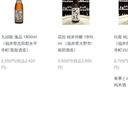
九頭龍 逸品 1800ml
花垣 純米吟醸 1800
白龍 純米
《福井県吉田郡永平
ml 《福井県大野市/
《福井
寺町/黒龍酒造》
南部酒造》
寺町/
2,200円(税込2,420
3,500円(税込3,850
2,700
円)
円)
円)
食事と
純米酒