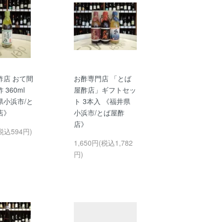
酢店 おて間
お酢専門店 「とば
 360ml
屋酢店」ギフトセッ
県小浜市/と
ト 3本入 《福井県
店》
小浜市/とば屋酢
店》
税込594円)
1,650円(税込1,782
円)