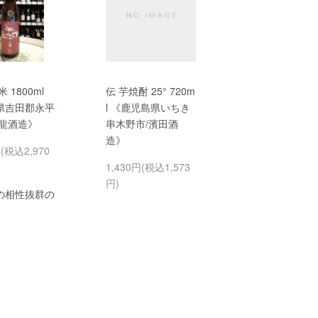
 1800ml
伝 芋焼酎 25° 720m
県吉田郡永平
l 《鹿児島県いちき
白龍酒造》
串木野市/濱田酒
造》
円(税込2,970
1,430円(税込1,573
円)
の相性抜群の