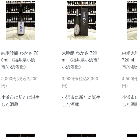
純米吟醸 わかさ 72
大吟醸 わかさ 720
純米大
0ml 《福井県小浜
ml 《福井県小浜市/
720m
市/小浜酒造》
小浜酒造》
市/小
2,000円(税込2,200
3,000円(税込3,300
4,500
円)
円)
円)
小浜市に新たに誕生
小浜市に新たに誕生
小浜市
した酒蔵
した酒蔵
した酒