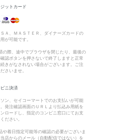
レジットカード
ＩＳＡ、ＭＡＳＴＥＲ、ダイナーズカードの
利用が可能です。
決済の際、途中でブラウザを閉じたり、最後の
済確認ボタンを押さないで終了しますと正常
手続きがなされない場合がございます。ご注
くださいませ。
ンビニ決済
ーソン、セイコーマートでのお支払いが可能
す。発注確認画面のＵＲＬより払込み用紙を
ウンロードし、指定のコンビニ窓口にてお支
いください。
欠品や着日指定可能等の確認の必要がございま
。当店からのメール（自動配信ではない）を