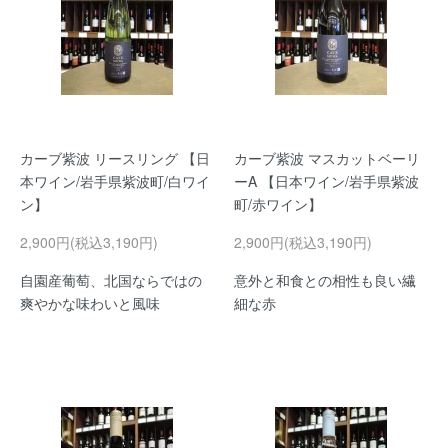
カーブ紫波 リースリング 【日
カーブ紫波 マスカットベーリ
本ワイン/岩手県紫波町/白ワイ
ーA 【日本ワイン/岩手県紫波
ン】
町/赤ワイン】
2,900円(税込3,190円)
2,900円(税込3,190円)
自園産葡萄、北国ならではの
意外と和食との相性も良い繊
爽やかな味わいと風味
細な赤