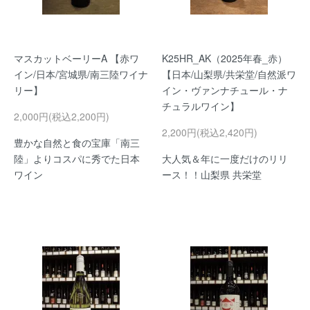
マスカットベーリーA 【赤ワ
K25HR_AK（2025年春_赤）
イン/日本/宮城県/南三陸ワイナ
【日本/山梨県/共栄堂/自然派ワ
リー】
イン・ヴァンナチュール・ナ
チュラルワイン】
2,000円(税込2,200円)
2,200円(税込2,420円)
豊かな自然と食の宝庫「南三
陸」よりコスパに秀でた日本
大人気＆年に一度だけのリリ
ワイン
ース！！山梨県 共栄堂