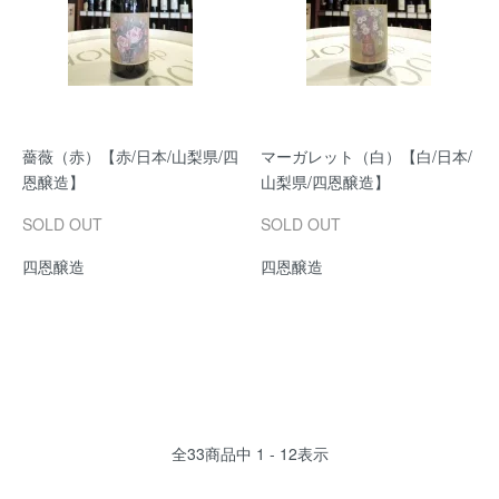
薔薇（赤）【赤/日本/山梨県/四
マーガレット（白）【白/日本/
恩醸造】
山梨県/四恩醸造】
SOLD OUT
SOLD OUT
四恩醸造
四恩醸造
全
33
商品中
1 - 12
表示