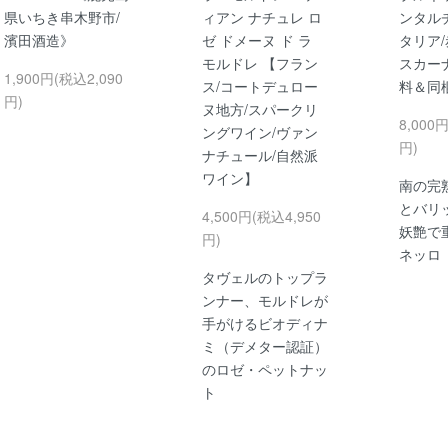
県いちき串木野市/
ィアン ナチュレ ロ
ンタル
濱田酒造》
ゼ ドメーヌ ド ラ
タリア/
モルドレ 【フラン
スカー
1,900円(税込2,090
ス/コートデュロー
料＆同
円)
ヌ地方/スパークリ
8,000
ングワイン/ヴァン
円)
ナチュール/自然派
ワイン】
南の完
とバリ
4,500円(税込4,950
妖艶で
円)
ネッロ
タヴェルのトップラ
ンナー、モルドレが
手がけるビオディナ
ミ（デメター認証）
のロゼ・ペットナッ
ト