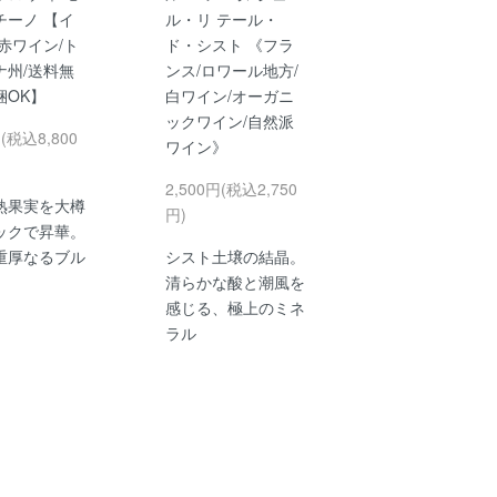
チーノ 【イ
ル・リ テール・
赤ワイン/ト
ド・シスト 《フラ
ナ州/送料無
ンス/ロワール地方/
梱OK】
白ワイン/オーガニ
ックワイン/自然派
円(税込8,800
ワイン》
2,500円(税込2,750
熟果実を大樽
円)
ックで昇華。
重厚なるブル
シスト土壌の結晶。
清らかな酸と潮風を
感じる、極上のミネ
ラル