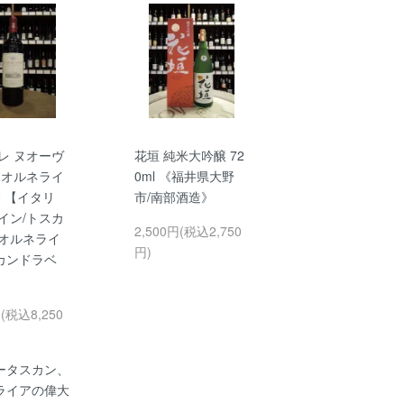
レ ヌオーヴ
花垣 純米大吟醸 72
 オルネライ
0ml 《福井県大野
20 【イタリ
市/南部酒造》
イン/トスカ
2,500円(税込2,750
/オルネライ
円)
カンドラベ
円(税込8,250
ータスカン、
ライアの偉大