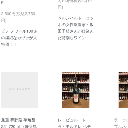
2,100円(税込2,310
F
円)
2,500円(税込2,750
ベルンハルト・コッ
円)
ホの女性醸造家・坂
ピノ ノワール100％
田千枝さんが仕込ん
の繊細なカヴァが大
だ特別なワイン
特価！！
兼重 甕貯蔵 芋焼酎
レ・ビュル・ド・
ラ・コ
25° 720ml 《鹿児島
ラ・モルドレ ペテ
ブルネッ