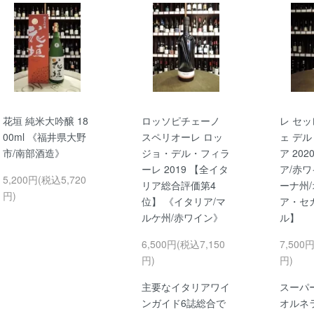
花垣 純米大吟醸 18
ロッソピチェーノ
レ セッ
00ml 《福井県大野
スペリオーレ ロッ
ェ デル
市/南部酒造》
ジョ・デル・フィラ
ア 20
ーレ 2019 【全イタ
ア/赤ワ
5,200円(税込5,720
リア総合評価第4
ーナ州
円)
位】 《イタリア/マ
ア・セ
ルケ州/赤ワイン》
ル】
6,500円(税込7,150
7,500
円)
円)
主要なイタリアワイ
スーパ
ンガイド6誌総合で
オルネ