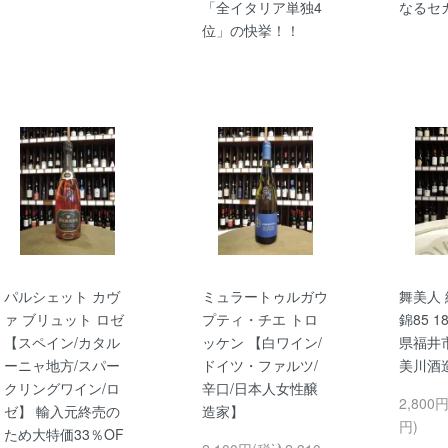
「全イタリア単独4
なるセ
位」の快挙！！
パルシェット カヴ
ミュラートゥルガウ
舞美人 
ァ ブリュット ロゼ
プティ・チエ トロ
錦85 1
【スペイン/カタル
ッケン 【白ワイン/
県福井
ーニャ地方/スパー
ドイツ・ファルツ/
美川酒
クリングワイン/ロ
辛口/日本人女性醸
2,800
ゼ】 輸入元終売の
造家】
円)
ため大特価33％OF