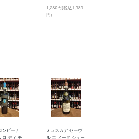
1,280円(税込1,383
円)
ロンビーナ
ミュスカデ セーヴ
ロ ディ モ
ル エ メーヌ シュー