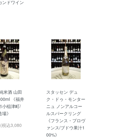
カンドワイン
純米酒 山田
スタッセン デュ
800ml 《福井
ク・ドゥ・モンター
市小稲津町/
ニュ ノンアルコー
造場》
ルスパークリング
《フランス・プロヴ
円(税込3,080
ァンス/ブドウ果汁1
00%》