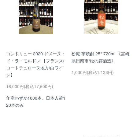
コンドリュー 2020 ドメーヌ・
松庵 芋焼酎 25° 720ml 《宮崎
ド・ラ・モルドレ 【フランス/
県日南市/松の露酒造》
コートデュローヌ地方/白ワイ
1,030円(税込1,133円)
ン】
16,000円(税込17,600円)
年産わずか1000本、日本入荷1
20本のみ