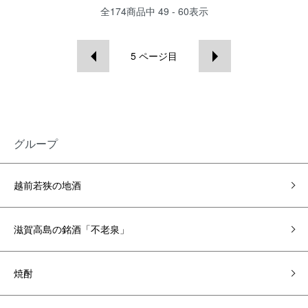
全
174
商品中
49 - 60
表示
5
ページ目
グループ
越前若狭の地酒
滋賀高島の銘酒「不老泉」
焼酎