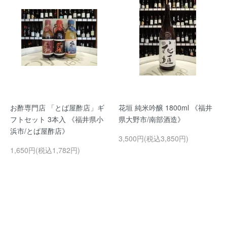
お酢専門店 「とば屋酢店」ギ
花垣 純米吟醸 1800ml 《福井
フトセット 3本入 《福井県小
県大野市/南部酒造》
浜市/とば屋酢店》
3,500円(税込3,850円)
1,650円(税込1,782円)