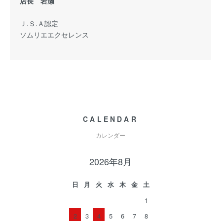
店長 岩瀬
Ｊ.Ｓ.Ａ認定
ソムリエエクセレンス
CALENDAR
カレンダー
2026年8月
日
月
火
水
木
金
土
1
2
3
4
5
6
7
8