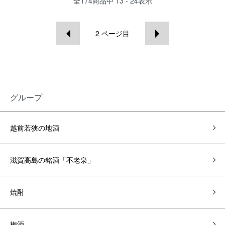
全
174
商品中
13 - 24
表示
2
ページ目
グループ
越前若狭の地酒
滋賀高島の銘酒「不老泉」
焼酎
梅酒