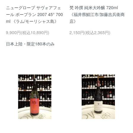
ニューグローブ サヴォアフェ
梵 吟撰 純米大吟醸 720ml
ール ボープラン 2007 45° 700
《福井県鯖江市/加藤吉兵衛商
ml 《ラム/モーリシャス島》
店》
9,900円(税込10,890円)
2,150円(税込2,365円)
日本上陸・限定180本のみ