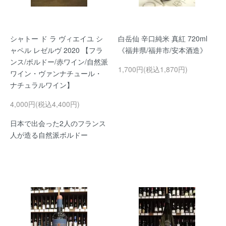
シャトー ド ラ ヴィエイユ シ
白岳仙 辛口純米 真紅 720ml
ャペル レゼルヴ 2020 【フラ
《福井県/福井市/安本酒造》
ンス/ボルドー/赤ワイン/自然派
1,700円(税込1,870円)
ワイン・ヴァンナチュール・
ナチュラルワイン】
4,000円(税込4,400円)
日本で出会った2人のフランス
人が造る自然派ボルドー