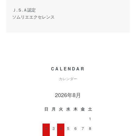
Ｊ.Ｓ.Ａ認定
ソムリエエクセレンス
CALENDAR
カレンダー
2026年8月
日
月
火
水
木
金
土
1
2
3
4
5
6
7
8