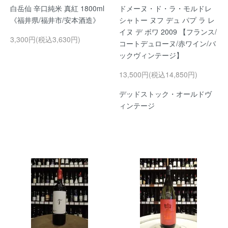
白岳仙 辛口純米 真紅 1800ml
ドメーヌ・ド・ラ・モルドレ
《福井県/福井市/安本酒造》
シャトー ヌフ デュ パプ ラ レ
イヌ デ ボワ 2009 【フランス/
3,300円(税込3,630円)
コートデュローヌ/赤ワイン/バ
ックヴィンテージ】
13,500円(税込14,850円)
デッドストック・オールドヴ
ィンテージ