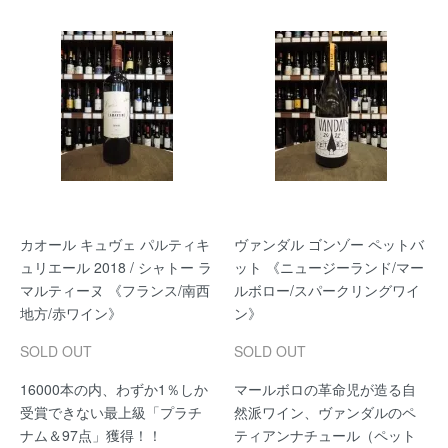
カオール キュヴェ パルティキ
ヴァンダル ゴンゾー ペットバ
ュリエール 2018 / シャトー ラ
ット 《ニュージーランド/マー
マルティーヌ 《フランス/南西
ルボロー/スパークリングワイ
地方/赤ワイン》
ン》
SOLD OUT
SOLD OUT
16000本の内、わずか1％しか
マールボロの革命児が造る自
受賞できない最上級「プラチ
然派ワイン、ヴァンダルのペ
ナム＆97点」獲得！！
ティアンナチュール（ペット