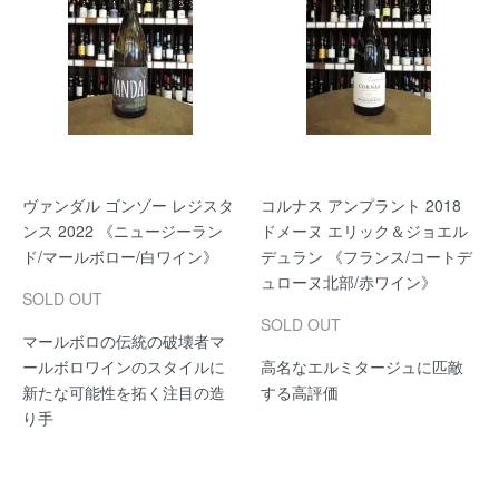
ヴァンダル ゴンゾー レジスタ
コルナス アンプラント 2018
ンス 2022 《ニュージーラン
ドメーヌ エリック＆ジョエル
ド/マールボロー/白ワイン》
デュラン 《フランス/コートデ
ュローヌ北部/赤ワイン》
SOLD OUT
SOLD OUT
マールボロの伝統の破壊者マ
ールボロワインのスタイルに
高名なエルミタージュに匹敵
新たな可能性を拓く注目の造
する高評価
り手