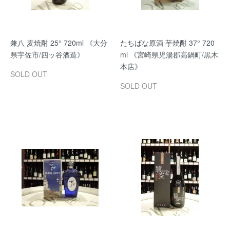
兼八 麦焼酎 25° 720ml 《大分
たちばな原酒 芋焼酎 37° 720
県宇佐市/四ッ谷酒造》
ml 《宮崎県児湯郡高鍋町/黒木
本店》
SOLD OUT
SOLD OUT