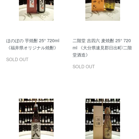
ほのぼの 芋焼酎 25° 720ml
二階堂 吉四六 麦焼酎 25° 720
《福井県オリジナル焼酎》
ml 《大分県速見郡日出町/二階
堂酒造》
SOLD OUT
SOLD OUT