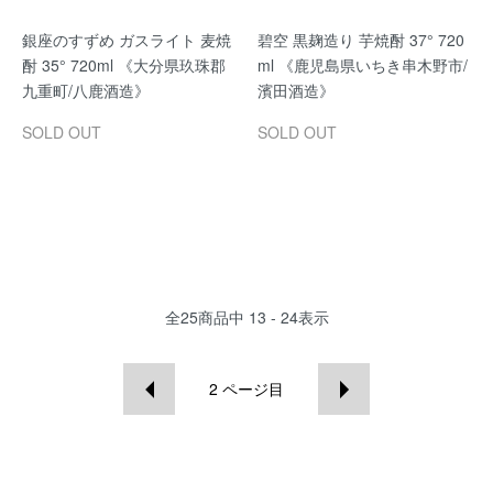
銀座のすずめ ガスライト 麦焼
碧空 黒麹造り 芋焼酎 37° 720
酎 35° 720ml 《大分県玖珠郡
ml 《鹿児島県いちき串木野市/
九重町/八鹿酒造》
濱田酒造》
SOLD OUT
SOLD OUT
全
25
商品中
13 - 24
表示
2
ページ目