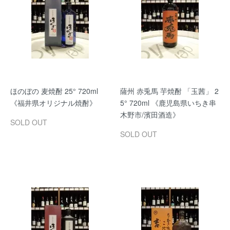
ほのぼの 麦焼酎 25° 720ml
薩州 赤兎馬 芋焼酎 「玉茜」 2
《福井県オリジナル焼酎》
5° 720ml 《鹿児島県いちき串
木野市/濱田酒造》
SOLD OUT
SOLD OUT