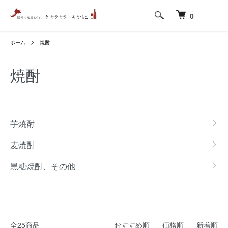
0
ホーム
焼酎
焼酎
グループ一覧
芋焼酎
麦焼酎
黒糖焼酎、その他
全25商品
おすすめ順
価格順
新着順